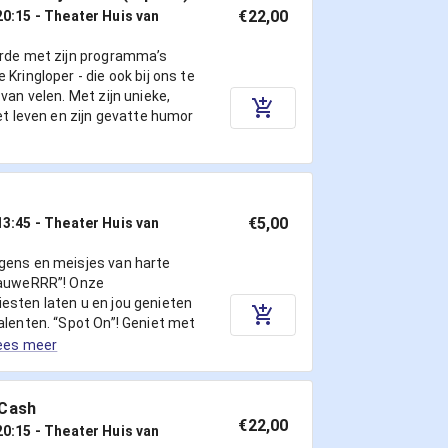
€22,00
20:15
- Theater Huis van
erde met zijn programma’s
Kringloper - die ook bij ons te
van velen. Met zijn unieke,
het leven en zijn gevatte humor
€5,00
13:45
- Theater Huis van
gens en meisjes van harte
PauweRRR”! Onze
esten laten u en jou genieten
alenten. “Spot On”! Geniet met
ees meer
 Cash
€22,00
20:15
- Theater Huis van