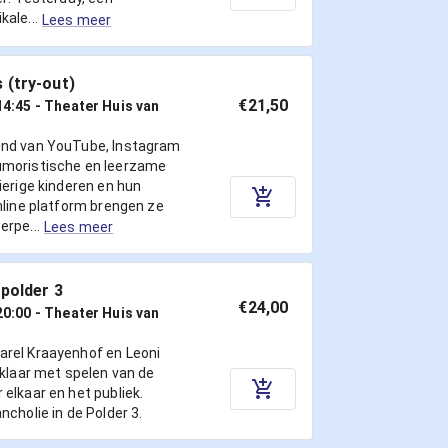
ale...
Lees meer
 (try-out)
€21,50
14:45
- Theater Huis van
end van YouTube, Instagram
umoristische en leerzame
ierige kinderen en hun
nline platform brengen ze
rpe...
Lees meer
 polder 3
€24,00
20:00
- Theater Huis van
rel Kraayenhof en Leoni
 klaar met spelen van de
elkaar en het publiek.
ncholie in de Polder 3.