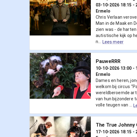
03-10-2026 18:15
- 
Ermelo
Chris Verlaan verov
Man in de Maak en De 
zien was - de harten 
autistische kijk op 
n...
Lees meer
PauweRRR
10-10-2026 13:00
- 
Ermelo
Dames en heren, jon
welkom bij circus “
wereldberoemde arti
van hun bijzondere t
volle teugen van ...
L
The True Johnny
17-10-2026 18:15
- 