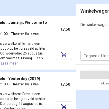
Winkelwage
elo | Jumanji: Welcome to
De winkelwagen 
€7,50
21:00
- Theater Huis van
us verwelkomt Ermelo een
scoop op het grasveld achter
. Op woensdag 26 augustus
Tegoed of kor
centraal met Jumanji — een
Lees meer
elo | Yesterday (2019)
Alge
€7,50
21:00
- Theater Huis van
us verwelkomt Ermelo een
scoop op het grasveld achter
. Donderdag 27 augustus is
er: Yesterday, een