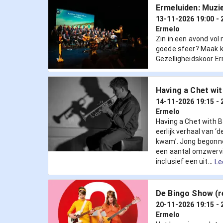
Ermeluiden: Muzie
13-11-2026 19:00
- 
Ermelo
Zin in een avond vol
goede sfeer? Maak k
Gezelligheidskoor Er
Having a Chet wi
14-11-2026 19:15
- 
Ermelo
Having a Chet with B
eerlijk verhaal van ‘
kwam’. Jong begonn
een aantal omzwervin
inclusief een uit...
Le
De Bingo Show (r
20-11-2026 19:15
- 
Ermelo