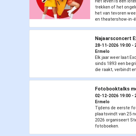
Het leven is een lot
trekken of het ongel
het van tevoren weet
en theatershow-in-é
Najaarsconcert E
28-11-2026 19:00
- 
Ermelo
Elk jaar weer laat Ex
sinds 1893 een begri
die raakt, verbindt e
Fotobooktalks m
02-12-2026 19:00
- 
Ermelo
Tijdens de eerste f
plaatsvindt van 25
2026 organiseert St
fotoboeken.