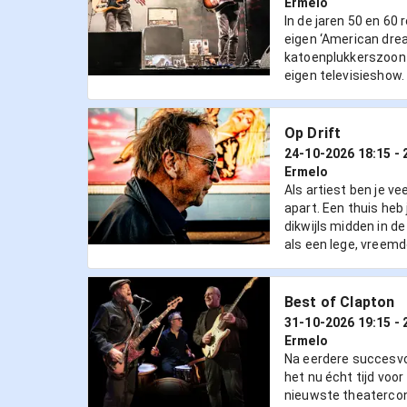
Ermelo
In de jaren 50 en 60
eigen ‘American drea
katoenplukkerszoon 
eigen televisieshow.
Op Drift
24-10-2026 18:15
- 
Ermelo
Als artiest ben je ve
apart. Een thuis heb je
dikwijls midden in d
als een lege, vreemd
Best of Clapton
31-10-2026 19:15
- 
Ermelo
Na eerdere succesvo
het nu écht tijd voo
nieuwste theatercon