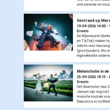
ontroerende en muzik
Gestrand op Mars
19-09-2026 14:00
- 
Ermelo
De Wijsneuzen (bek
en TikTok) maken h
video’s voor nieuwsg
(groot)ouders. Als o
ingewikkelde onderwe
Melancholie in de
25-09-2026 18:15
- 
Ermelo
Het Beemster-duo Ca
Jansen zijn nog niet
mooiste muziek voor 
Daarom is er nu Mela