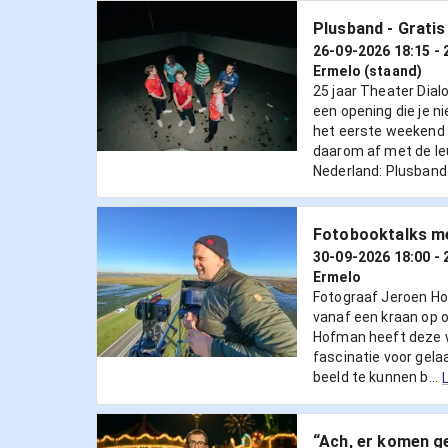
Plusband - Gratis
26-09-2026 18:15
- 
Ermelo (staand)
25 jaar Theater Dial
een opening die je ni
het eerste weekend 
daarom af met de le
Nederland: Plusband
Fotobooktalks m
30-09-2026 18:00
- 
Ermelo
Fotograaf Jeroen Ho
vanaf een kraan op 
Hofman heeft deze w
fascinatie voor gela
beeld te kunnen b...
“Ach, er komen ge