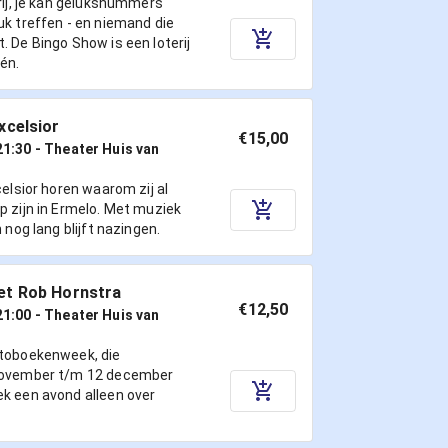
erij, je kan geluksnummers
uk treffen - en niemand die
. De Bingo Show is een loterij
én.
xcelsior
€15,00
21:30
- Theater Huis van
celsior horen waarom zij al
p zijn in Ermelo. Met muziek
n nog lang blijft nazingen.
et Rob Hornstra
€12,50
21:00
- Theater Huis van
otoboekenweek, die
 november t/m 12 december
ek een avond alleen over