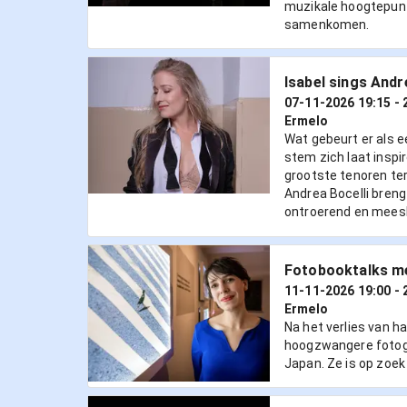
muzikale hoogtepun
samenkomen.
Isabel sings Andr
07-11-2026 19:15
- 
Ermelo
Wat gebeurt er als 
stem zich laat inspi
grootste tenoren ter
Andrea Bocelli bren
ontroerend en meesl
Fotobooktalks m
11-11-2026 19:00
- 
Ermelo
Na het verlies van ha
hoogzwangere fotog
Japan. Ze is op zoek