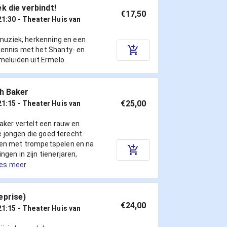
k die verbindt!
€17,50
21:30
- Theater Huis van
 muziek, herkenning en een
ennis met het Shanty- en
meluiden uit Ermelo.
th Baker
€25,00
21:15
- Theater Huis van
aker vertelt een rauw en
de jongen die goed terecht
en met trompetspelen en na
gen in zijn tienerjaren,
es meer
eprise)
€24,00
21:15
- Theater Huis van