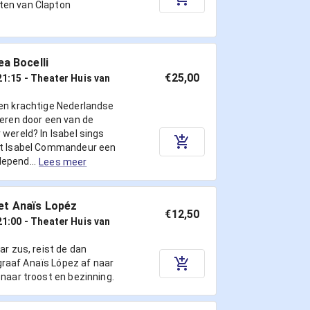
ten van Clapton
ea Bocelli
€25,00
21:15
- Theater Huis van
een krachtige Nederlandse
reren door een van de
 wereld? In Isabel sings
gt Isabel Commandeur een
epend...
Lees meer
et Anaïs Lopéz
€12,50
21:00
- Theater Huis van
ar zus, reist de dan
raaf Anaïs López af naar
 naar troost en bezinning.