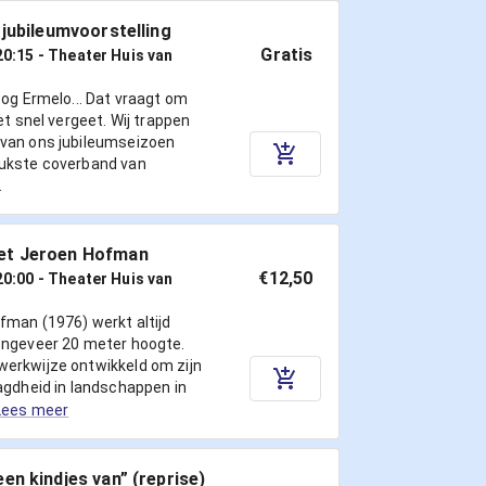
 jubileumvoorstelling
Gratis
20:15
- Theater Huis van
oog Ermelo... Dat vraagt om
et snel vergeet. Wij trappen
van ons jubileumseizoen
ukste coverband van
.
et Jeroen Hofman
€12,50
20:00
- Theater Huis van
fman (1976) werkt altijd
ongeveer 20 meter hoogte.
erkwijze ontwikkeld om zijn
agdheid in landschappen in
Lees meer
en kindjes van” (reprise)